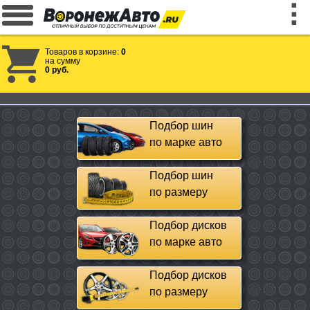
Товаров в корзине:
0
на сумму
0 руб.
Подбор шин
по марке авто
Подбор шин
по размеру
Подбор дисков
по марке авто
Подбор дисков
по размеру