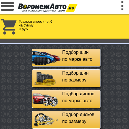
Товаров в корзине:
0
на сумму
0 руб.
Подбор шин
по марке авто
Подбор шин
по размеру
Подбор дисков
по марке авто
Подбор дисков
по размеру