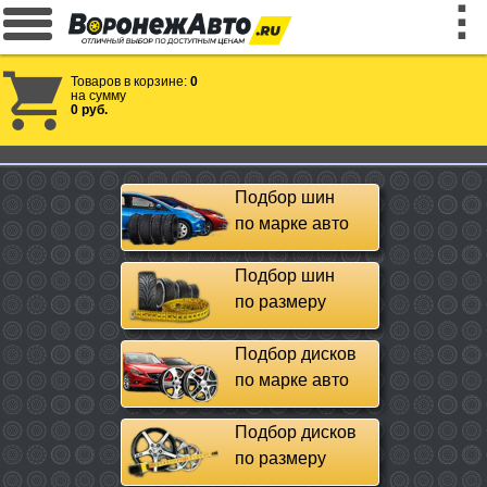
Товаров в корзине:
0
на сумму
0 руб.
Подбор шин
по марке авто
Подбор шин
по размеру
Подбор дисков
по марке авто
Подбор дисков
по размеру