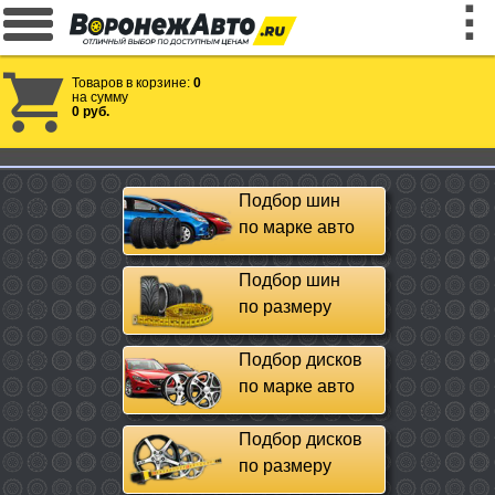
Товаров в корзине:
0
на сумму
0 руб.
Подбор шин
по марке авто
Подбор шин
по размеру
Подбор дисков
по марке авто
Подбор дисков
по размеру