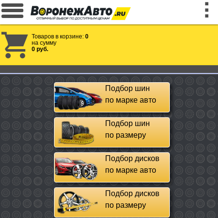
Товаров в корзине:
0
на сумму
0 руб.
Подбор шин
по марке авто
Подбор шин
по размеру
Подбор дисков
по марке авто
Подбор дисков
по размеру