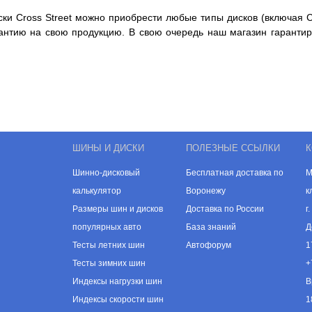
ски Cross Street можно приобрести любые типы дисков (включая C
антию на свою продукцию. В свою очередь наш магазин гарантир
ШИНЫ И ДИСКИ
ПОЛЕЗНЫЕ ССЫЛКИ
К
Шинно-дисковый
Бесплатная доставка по
М
калькулятор
Воронежу
к
Размеры шин и дисков
Доставка по России
г
популярных авто
База знаний
Д
Тесты летних шин
Автофорум
1
Тесты зимних шин
+
Индексы нагрузки шин
В
Индексы скорости шин
1