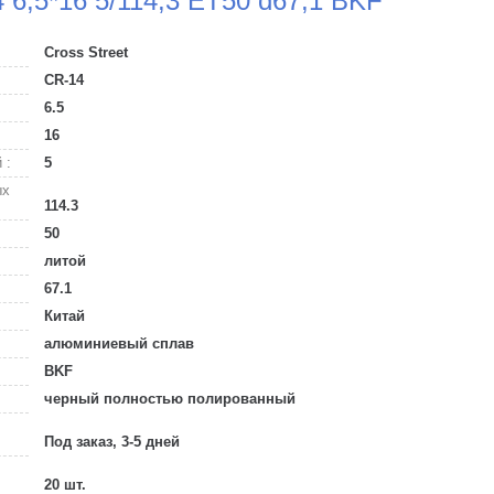
4 6,5*16 5/114,3 ET50 d67,1 BKF
Cross Street
CR-14
6.5
16
 :
5
ых
114.3
50
литой
67.1
Китай
алюминиевый сплав
BKF
черный полностью полированный
Под заказ, 3-5 дней
20 шт.