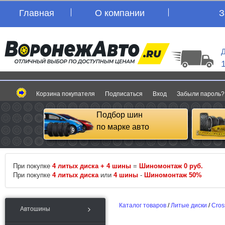
Главная
О компании
З
Д
Корзина покупателя
Подписаться
Вход
Забыли пароль?
Подбор шин
по марке авто
При покупке
4 литых диска + 4 шины
=
Шиномонтаж 0 руб.
При покупке
4 литых диска
или
4 шины
-
Шиномонтаж 50%
Каталог товаров
/
Литые диски
/
Cros
Автошины