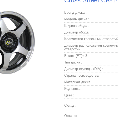
Cross Street CR-1
Бренд диска :
Модель диска :
Ширина обода :
Диаметр обода :
Количество крепежных отверстий
Диаметр расположения крепежн
отверстий :
Вылет (ET)+-3 :
Тип диска :
Диаметр ступицы (DIA) :
Страна производства :
Материал диска :
Код цвета :
Цвет :
Склад :
Остаток :