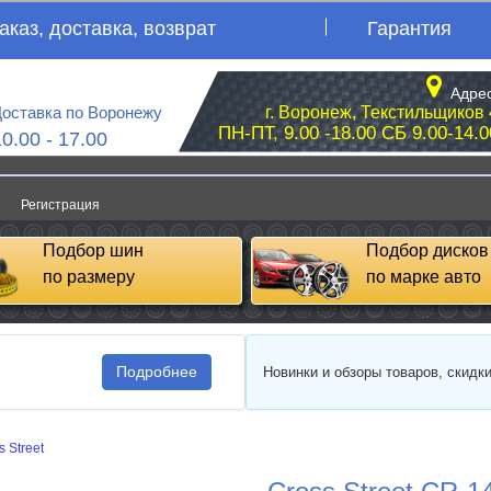
аказ, доставка, возврат
Гарантия
Адрес
оставка по Воронежу
г. Воронеж, Текстильщиков 
ПН-ПТ, 9.00 -18.00 СБ 9.00-14.0
10.00 - 17.00
Регистрация
Подбор шин
Подбор дисков
по размеру
по марке авто
Подробнее
Новинки и обзоры товаров, скидк
s Street