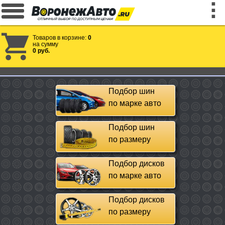
Товаров в корзине:
0
на сумму
0 руб.
Подбор шин
по марке авто
Подбор шин
по размеру
Подбор дисков
по марке авто
Подбор дисков
по размеру