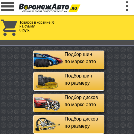
Товаров в корзине:
0
на сумму
0 руб.
Подбор шин
по марке авто
Подбор шин
по размеру
Подбор дисков
по марке авто
Подбор дисков
по размеру