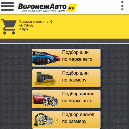
Товаров в корзине:
0
на сумму
0 руб.
Подбор шин
по марке авто
Подбор шин
по размеру
Подбор дисков
по марке авто
Подбор дисков
по размеру