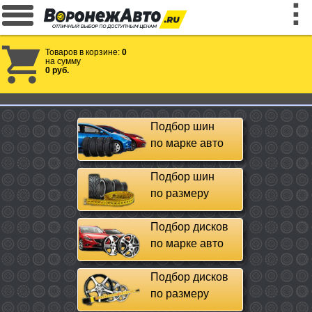
Товаров в корзине:
0
на сумму
0 руб.
Подбор шин
по марке авто
Подбор шин
по размеру
Подбор дисков
по марке авто
Подбор дисков
по размеру