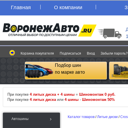
Главная
О компании
З
Д
Корзина покупателя
Подписаться
Вход
Забыли пароль?
Подбор шин
по марке авто
При покупке
4 литых диска + 4 шины
=
Шиномонтаж 0 руб.
При покупке
4 литых диска
или
4 шины
-
Шиномонтаж 50%
Каталог товаров
/
Литые диски
/
Cros
Автошины