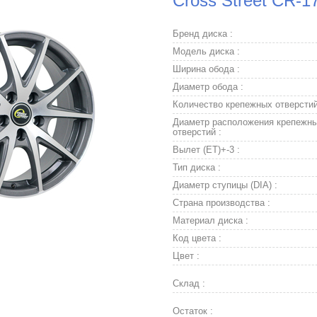
Cross Street CR-1
Бренд диска :
Модель диска :
Ширина обода :
Диаметр обода :
Количество крепежных отверстий
Диаметр расположения крепежн
отверстий :
Вылет (ET)+-3 :
Тип диска :
Диаметр ступицы (DIA) :
Страна производства :
Материал диска :
Код цвета :
Цвет :
Склад :
Остаток :