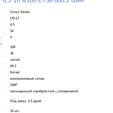
7 6,5*16 4/100 ET36 d60,1 GMF
Cross Street
CR-17
6.5
16
 :
4
ых
100
36
литой
60.1
Китай
алюминиевый сплав
GMF
насыщенный серебристый с полировкой
Под заказ, 3-5 дней
16 шт.