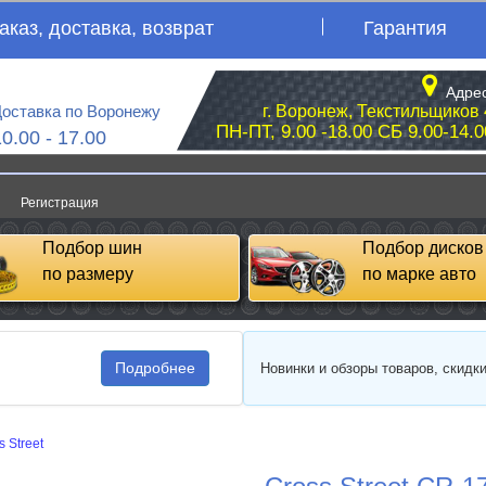
аказ, доставка, возврат
Гарантия
Адрес
оставка по Воронежу
г. Воронеж, Текстильщиков 
ПН-ПТ, 9.00 -18.00 СБ 9.00-14.0
10.00 - 17.00
Регистрация
Подбор шин
Подбор дисков
по размеру
по марке авто
Подробнее
Новинки и обзоры товаров, скидк
s Street