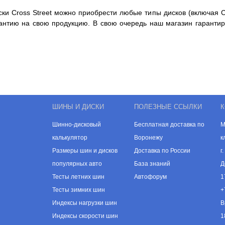
ски Cross Street можно приобрести любые типы дисков (включая C
антию на свою продукцию. В свою очередь наш магазин гарантир
ШИНЫ И ДИСКИ
ПОЛЕЗНЫЕ ССЫЛКИ
К
Шинно-дисковый
Бесплатная доставка по
М
калькулятор
Воронежу
к
Размеры шин и дисков
Доставка по России
г
популярных авто
База знаний
Д
Тесты летних шин
Автофорум
1
Тесты зимних шин
+
Индексы нагрузки шин
В
Индексы скорости шин
1