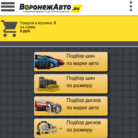
Товаров в корзине:
0
на сумму
0 руб.
Подбор шин
по марке авто
Подбор шин
по размеру
Подбор дисков
по марке авто
Подбор дисков
по размеру