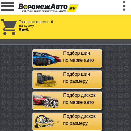
Товаров в корзине:
0
на сумму
0 руб.
Подбор шин
по марке авто
Подбор шин
по размеру
Подбор дисков
по марке авто
Подбор дисков
по размеру