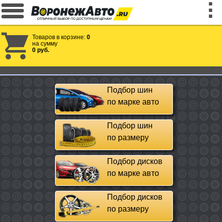
Товаров в корзине:
0
на сумму
0 руб.
Подбор шин
по марке авто
Подбор шин
по размеру
Подбор дисков
по марке авто
Подбор дисков
по размеру