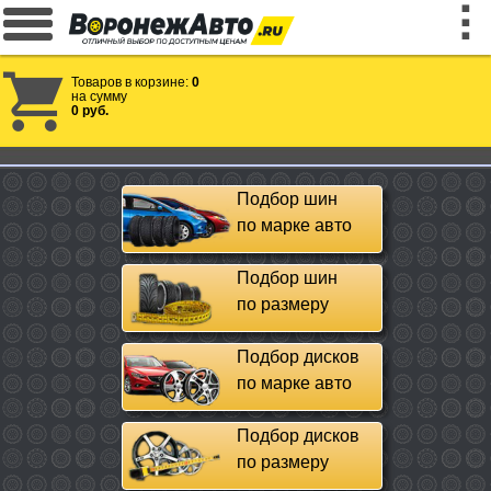
Товаров в корзине:
0
на сумму
0 руб.
Подбор шин
по марке авто
Подбор шин
по размеру
Подбор дисков
по марке авто
Подбор дисков
по размеру