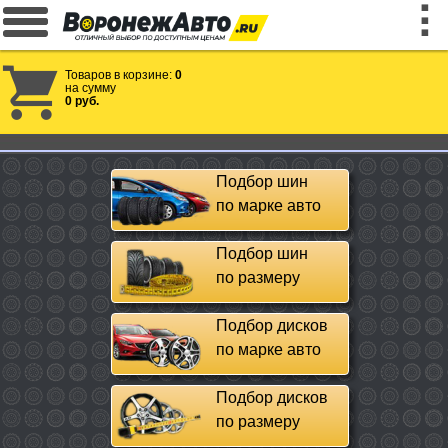
Товаров в корзине:
0
на сумму
0 руб.
Подбор шин
по марке авто
Подбор шин
по размеру
Подбор дисков
по марке авто
Подбор дисков
по размеру