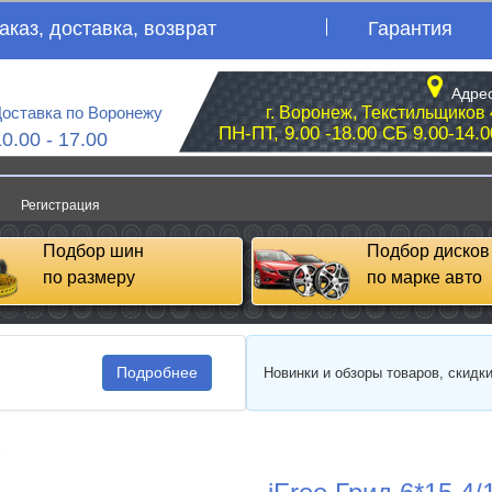
аказ, доставка, возврат
Гарантия
Адрес
оставка по Воронежу
г. Воронеж, Текстильщиков 
ПН-ПТ, 9.00 -18.00 СБ 9.00-14.0
10.00 - 17.00
Регистрация
Подбор шин
Подбор дисков
по размеру
по марке авто
Подробнее
Новинки и обзоры товаров, скидк
e