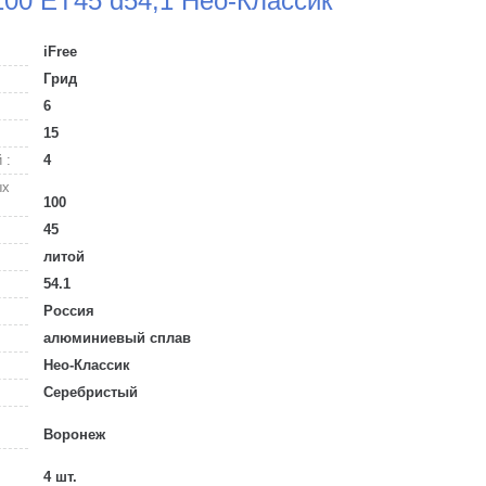
/100 ET45 d54,1 Нео-Классик
iFree
Грид
6
15
 :
4
ых
100
45
литой
54.1
Россия
алюминиевый сплав
Нео-Классик
Серебристый
Воронеж
4 шт.