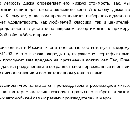
о легкость диска определяет его низкую стоимость. Так, мы
ный тюнинг для своего железного коня. А к слову, диски из
. К тому же, у нас вам предоставляется выбор таких дисков в
ет удовлетворить, как любителей классики, так и ценителей
представлена в достаточно широком ассортименте, к примеру
Хай вэй», «Айс» и прочие.
оизводятся в России, и они полностью соответствуют каждому
511-93. А это в свою очередь подтверждается сертификатами
к прослужит вам предано на протяжении долгих лет. Так, iFree
 поддаются разрушениям и сохраняют свой первозданный внешний
их использовании и соответственном уходе за ними.
званием iFree занимается производством и реализацией литых
А наш интернет-магазин позволяет правильно выбрать и затем
зных автомобилей самых разных производителей и марок.