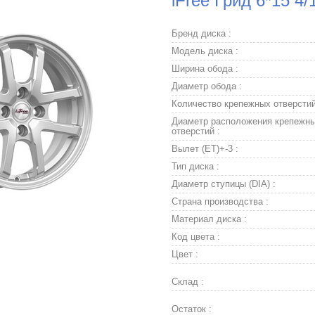
iFree Грид 6*15 4
Бренд диска :
Модель диска :
Ширина обода :
Диаметр обода :
Количество крепежных отверстий
Диаметр расположения крепежн
отверстий :
Вылет (ET)+-3 :
Тип диска :
Диаметр ступицы (DIA) :
Страна производства :
Материал диска :
Код цвета :
Цвет :
Склад :
Остаток :