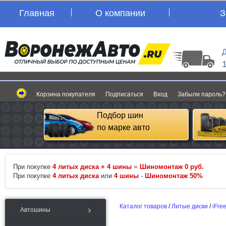
Главная
О компании
З
Д
Корзина покупателя
Подписаться
Вход
Забыли пароль?
Подбор шин
по марке авто
При покупке
4 литых диска + 4 шины
=
Шиномонтаж 0 руб.
При покупке
4 литых диска
или
4 шины
-
Шиномонтаж 50%
Каталог товаров
/
Литые диски
/
iFre
Автошины