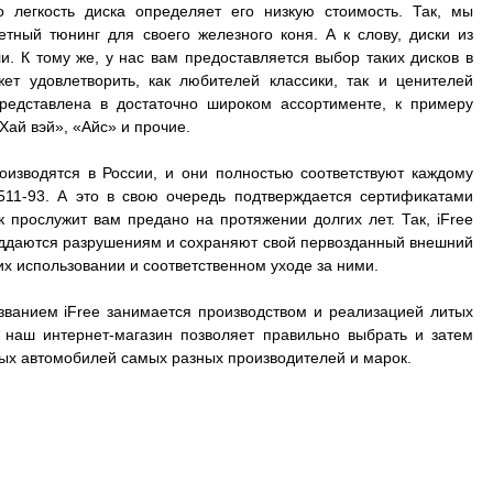
о легкость диска определяет его низкую стоимость. Так, мы
ный тюнинг для своего железного коня. А к слову, диски из
. К тому же, у нас вам предоставляется выбор таких дисков в
ет удовлетворить, как любителей классики, так и ценителей
представлена в достаточно широком ассортименте, к примеру
Хай вэй», «Айс» и прочие.
оизводятся в России, и они полностью соответствуют каждому
511-93. А это в свою очередь подтверждается сертификатами
к прослужит вам предано на протяжении долгих лет. Так, iFree
 поддаются разрушениям и сохраняют свой первозданный внешний
их использовании и соответственном уходе за ними.
званием iFree занимается производством и реализацией литых
А наш интернет-магазин позволяет правильно выбрать и затем
зных автомобилей самых разных производителей и марок.