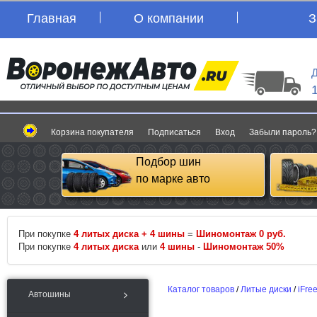
Главная
О компании
З
Д
Корзина покупателя
Подписаться
Вход
Забыли пароль?
Подбор шин
по марке авто
При покупке
4 литых диска + 4 шины
=
Шиномонтаж 0 руб.
При покупке
4 литых диска
или
4 шины
-
Шиномонтаж 50%
Каталог товаров
/
Литые диски
/
iFre
Автошины