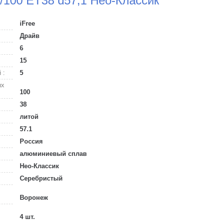
5/100 ET38 d57,1 Нео-Классик
iFree
Драйв
6
15
 :
5
ых
100
38
литой
57.1
Россия
алюминиевый сплав
Нео-Классик
Серебристый
Воронеж
4 шт.