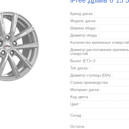
iFree Драйв 6*15 
Бренд диска :
Модель диска :
Ширина обода :
Диаметр обода :
Количество крепежных отверстий
Диаметр расположения крепежн
отверстий :
Вылет (ET)+-3 :
Тип диска :
Диаметр ступицы (DIA) :
Страна производства :
Материал диска :
Код цвета :
Цвет :
Склад :
Остаток :