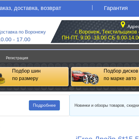
аказ, доставка, возврат
Гарантия
Адрес
оставка по Воронежу
г. Воронеж, Текстильщиков 
ПН-ПТ, 9.00 -18.00 СБ 9.00-14.0
10.00 - 17.00
Регистрация
Подбор шин
Подбор дисков
по размеру
по марке авто
Подробнее
Новинки и обзоры товаров, скидк
e