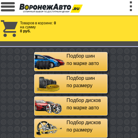
Товаров в корзине:
0
на сумму
0 руб.
Подбор шин
по марке авто
Подбор шин
по размеру
Подбор дисков
по марке авто
Подбор дисков
по размеру