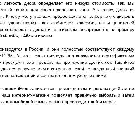
о легкость диска определяет его низкую стоимость. Так, мы
ный тюнинг для своего железного коня. А к слову, диски из
. К тому же, у нас вам предоставляется выбор таких дисков в
ет удовлетворить, как любителей классики, так и ценителей
представлена в достаточно широком ассортименте, к примеру
Хай вэй», «Айс» и прочие.
оизводятся в России, и они полностью соответствуют каждому
511-93. А это в свою очередь подтверждается сертификатами
к прослужит вам предано на протяжении долгих лет. Так, iFree
 поддаются разрушениям и сохраняют свой первозданный внешний
их использовании и соответственном уходе за ними.
званием iFree занимается производством и реализацией литых
А наш интернет-магазин позволяет правильно выбрать и затем
зных автомобилей самых разных производителей и марок.