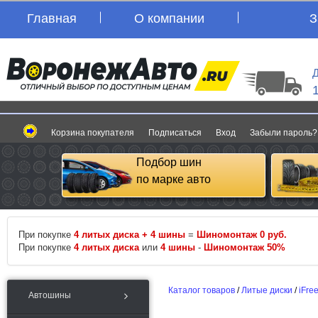
Главная
О компании
З
Д
Корзина покупателя
Подписаться
Вход
Забыли пароль?
Подбор шин
по марке авто
При покупке
4 литых диска + 4 шины
=
Шиномонтаж 0 руб.
При покупке
4 литых диска
или
4 шины
-
Шиномонтаж 50%
Каталог товаров
/
Литые диски
/
iFre
Автошины