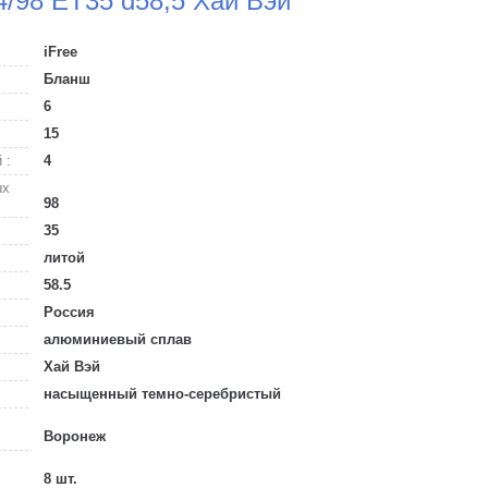
4/98 ET35 d58,5 Хай Вэй
iFree
Бланш
6
15
 :
4
ых
98
35
литой
58.5
Россия
алюминиевый сплав
Хай Вэй
насыщенный темно-серебристый
Воронеж
8 шт.