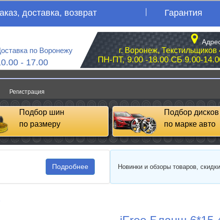
аказ, доставка, возврат
Гарантия
Адрес
оставка по Воронежу
г. Воронеж, Текстильщиков 
ПН-ПТ, 9.00 -18.00 СБ 9.00-14.0
10.00 - 17.00
Регистрация
Подбор шин
Подбор дисков
по размеру
по марке авто
Подробнее
Новинки и обзоры товаров, скидк
e