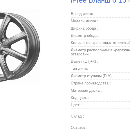
iFree Бланш 6*15 
Бренд диска :
Модель диска :
Ширина обода :
Диаметр обода :
Количество крепежных отверстий
Диаметр расположения крепежн
отверстий :
Вылет (ET)+-3 :
Тип диска :
Диаметр ступицы (DIA) :
Страна производства :
Материал диска :
Код цвета :
Цвет :
Склад :
Остаток :