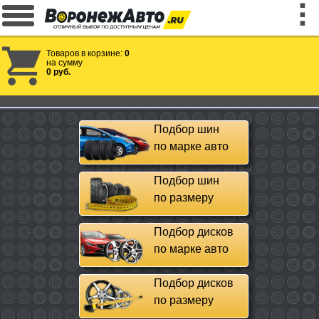
Товаров в корзине:
0
на сумму
0 руб.
Подбор шин
по марке авто
Подбор шин
по размеру
Подбор дисков
по марке авто
Подбор дисков
по размеру