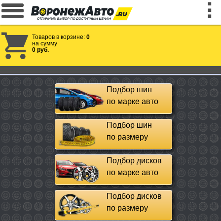
Товаров в корзине:
0
на сумму
0 руб.
Подбор шин
по марке авто
Подбор шин
по размеру
Подбор дисков
по марке авто
Подбор дисков
по размеру