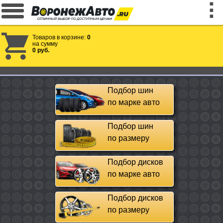
Товаров в корзине:
0
на сумму
0 руб.
Подбор шин
по марке авто
Подбор шин
по размеру
Подбор дисков
по марке авто
Подбор дисков
по размеру