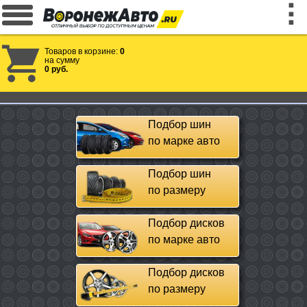
Товаров в корзине:
0
на сумму
0 руб.
Подбор шин
по марке авто
Подбор шин
по размеру
Подбор дисков
по марке авто
Подбор дисков
по размеру