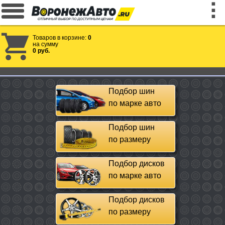
Товаров в корзине:
0
на сумму
0 руб.
Подбор шин
по марке авто
Подбор шин
по размеру
Подбор дисков
по марке авто
Подбор дисков
по размеру