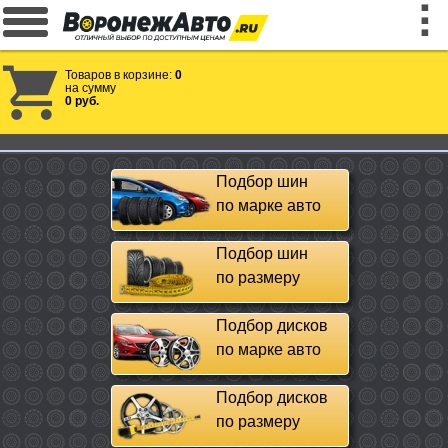
Товаров в корзине:
0
на сумму
0 руб.
Подбор шин
по марке авто
Подбор шин
по размеру
Подбор дисков
по марке авто
Подбор дисков
по размеру