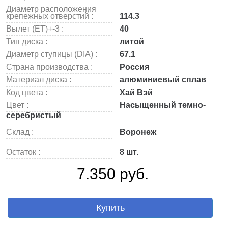
Диаметр расположения
крепежных отверстий :
114.3
Вылет (ET)+-3 :
40
Тип диска :
литой
Диаметр ступицы (DIA) :
67.1
Страна производства :
Россия
Материал диска :
алюминиевый сплав
Код цвета :
Хай Вэй
Цвет :
Насыщенный темно-
серебристый
Склад :
Воронеж
Остаток :
8 шт.
7.350 руб.
Купить