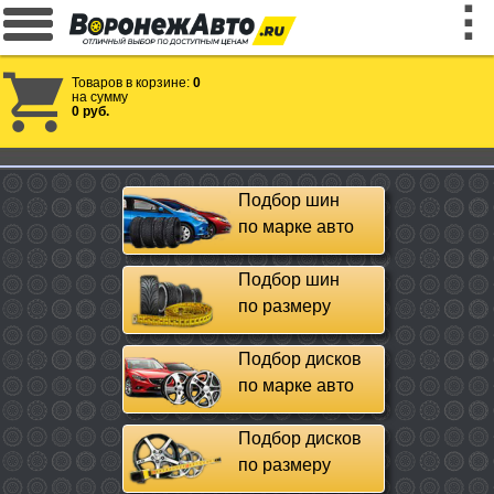
Товаров в корзине:
0
на сумму
0 руб.
Подбор шин
по марке авто
Подбор шин
по размеру
Подбор дисков
по марке авто
Подбор дисков
по размеру