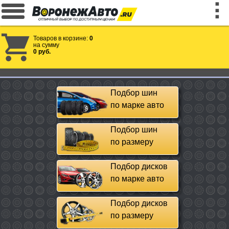
Товаров в корзине:
0
на сумму
0 руб.
Подбор шин
по марке авто
Подбор шин
по размеру
Подбор дисков
по марке авто
Подбор дисков
по размеру