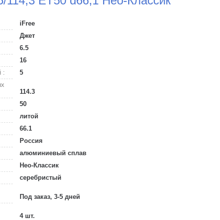
 5/114,3 ET50 d66,1 Нео-Классик
iFree
Джет
6.5
16
 :
5
ых
114.3
50
литой
66.1
Россия
алюминиевый сплав
Нео-Классик
серебристый
Под заказ, 3-5 дней
4 шт.