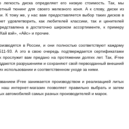
о легкость диска определяет его низкую стоимость. Так, мы
ный тюнинг для своего железного коня. А к слову, диски из
. К тому же, у нас вам предоставляется выбор таких дисков в
ет удовлетворить, как любителей классики, так и ценителей
представлена в достаточно широком ассортименте, к примеру
Хай вэй», «Айс» и прочие.
оизводятся в России, и они полностью соответствуют каждому
511-93. А это в свою очередь подтверждается сертификатами
к прослужит вам предано на протяжении долгих лет. Так, iFree
 поддаются разрушениям и сохраняют свой первозданный внешний
их использовании и соответственном уходе за ними.
званием iFree занимается производством и реализацией литых
А наш интернет-магазин позволяет правильно выбрать и затем
зных автомобилей самых разных производителей и марок.