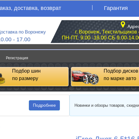
аказ, доставка, возврат
Гарантия
Адрес
оставка по Воронежу
г. Воронеж, Текстильщиков 
ПН-ПТ, 9.00 -18.00 СБ 9.00-14.0
10.00 - 17.00
Регистрация
Подбор шин
Подбор дисков
по размеру
по марке авто
Подробнее
Новинки и обзоры товаров, скидк
e