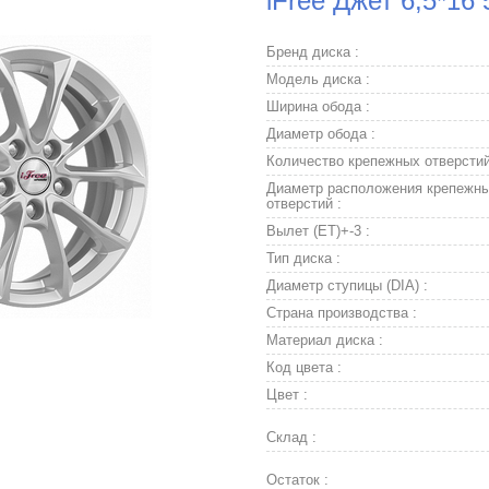
iFree Джет 6,5*16
Бренд диска :
Модель диска :
Ширина обода :
Диаметр обода :
Количество крепежных отверстий
Диаметр расположения крепежн
отверстий :
Вылет (ET)+-3 :
Тип диска :
Диаметр ступицы (DIA) :
Страна производства :
Материал диска :
Код цвета :
Цвет :
Склад :
Остаток :