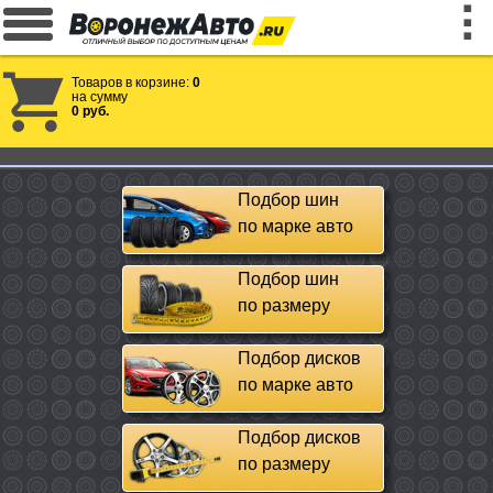
Товаров в корзине:
0
на сумму
0 руб.
Подбор шин
по марке авто
Подбор шин
по размеру
Подбор дисков
по марке авто
Подбор дисков
по размеру