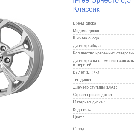
iFree Эрнесто 6,5
Классик
Бренд диска :
Модель диска :
Ширина обода :
Диаметр обода :
Количество крепежных отверстий
Диаметр расположения крепежн
отверстий :
Вылет (ET)+-3 :
Тип диска :
Диаметр ступицы (DIA) :
Страна производства :
Материал диска :
Код цвета :
Цвет :
Склад :