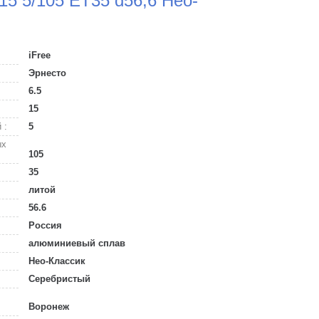
*15 5/105 ET35 d56,6 Нео-
iFree
Эрнесто
6.5
15
 :
5
ых
105
35
литой
56.6
Россия
алюминиевый сплав
Нео-Классик
Серебристый
Воронеж