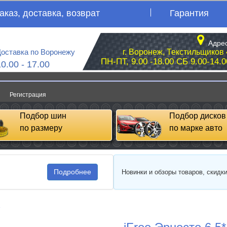
аказ, доставка, возврат
Гарантия
Адрес
оставка по Воронежу
г. Воронеж, Текстильщиков 
ПН-ПТ, 9.00 -18.00 СБ 9.00-14.0
10.00 - 17.00
Регистрация
Подбор шин
Подбор дисков
по размеру
по марке авто
Подробнее
Новинки и обзоры товаров, скидк
e