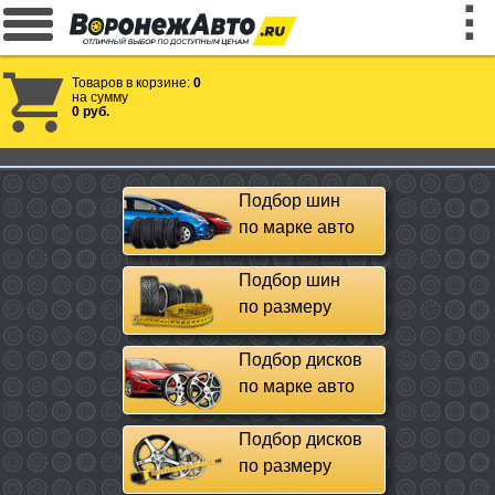
Товаров в корзине:
0
на сумму
0 руб.
Подбор шин
по марке авто
Подбор шин
по размеру
Подбор дисков
по марке авто
Подбор дисков
по размеру