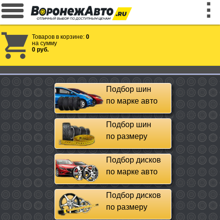
Товаров в корзине:
0
на сумму
0 руб.
Подбор шин
по марке авто
Подбор шин
по размеру
Подбор дисков
по марке авто
Подбор дисков
по размеру