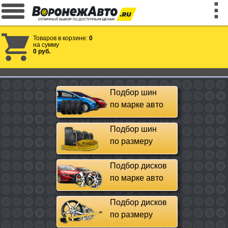
Товаров в корзине:
0
на сумму
0 руб.
Подбор шин
по марке авто
Подбор шин
по размеру
Подбор дисков
по марке авто
Подбор дисков
по размеру