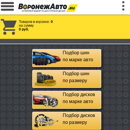
Товаров в корзине:
0
на сумму
0 руб.
Подбор шин
по марке авто
Подбор шин
по размеру
Подбор дисков
по марке авто
Подбор дисков
по размеру