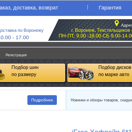
аказ, доставка, возврат
Гарантия
Адрес
оставка по Воронежу
г. Воронеж, Текстильщиков 
ПН-ПТ, 9.00 -18.00 СБ 9.00-14.0
10.00 - 17.00
Регистрация
Подбор шин
Подбор дисков
по размеру
по марке авто
Подробнее
Новинки и обзоры товаров, скидк
e