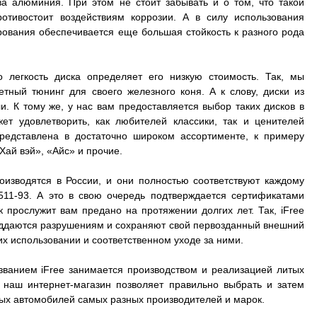
а алюминия. При этом не стоит забывать и о том, что такой
отивостоит воздействиям коррозии. А в силу использования
рования обеспечивается еще большая стойкость к разного рода
о легкость диска определяет его низкую стоимость. Так, мы
ный тюнинг для своего железного коня. А к слову, диски из
. К тому же, у нас вам предоставляется выбор таких дисков в
ет удовлетворить, как любителей классики, так и ценителей
представлена в достаточно широком ассортименте, к примеру
Хай вэй», «Айс» и прочие.
оизводятся в России, и они полностью соответствуют каждому
511-93. А это в свою очередь подтверждается сертификатами
к прослужит вам предано на протяжении долгих лет. Так, iFree
 поддаются разрушениям и сохраняют свой первозданный внешний
их использовании и соответственном уходе за ними.
званием iFree занимается производством и реализацией литых
А наш интернет-магазин позволяет правильно выбрать и затем
зных автомобилей самых разных производителей и марок.