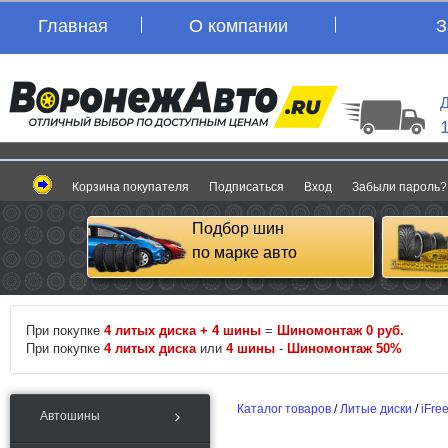
Главная
О компании
З
Д
Корзина покупателя
Подписаться
Вход
Забыли пароль?
Подбор шин
по марке авто
При покупке
4 литых диска + 4 шины
=
Шиномонтаж 0 руб.
При покупке
4 литых диска
или
4 шины
-
Шиномонтаж 50%
Каталог товаров
/
Литые диски
/
iFre
Автошины