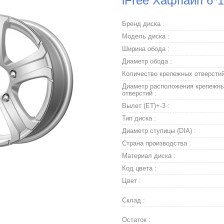
iFree Хафпайп 6*1
Бренд диска :
Модель диска :
Ширина обода :
Диаметр обода :
Количество крепежных отверстий
Диаметр расположения крепежн
отверстий :
Вылет (ET)+-3 :
Тип диска :
Диаметр ступицы (DIA) :
Страна производства :
Материал диска :
Код цвета :
Цвет :
Склад :
Остаток :