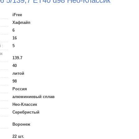
6 5/139,7 ET40 d98 Нео-Классик
iFree
Хафпайп
6
16
 :
5
ых
139.7
40
литой
98
Россия
алюминиевый сплав
Нео-Классик
Серебристый
Воронеж
22 шт.