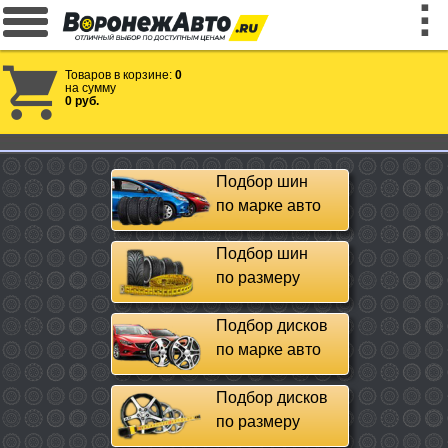
Товаров в корзине:
0
на сумму
0 руб.
Подбор шин
по марке авто
Подбор шин
по размеру
Подбор дисков
по марке авто
Подбор дисков
по размеру