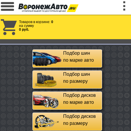
Товаров в корзине:
0
на сумму
0 руб.
Подбор шин
по марке авто
Подбор шин
по размеру
Подбор дисков
по марке авто
Подбор дисков
по размеру