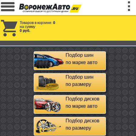
Товаров в корзине:
0
на сумму
0 руб.
Подбор шин
по марке авто
Подбор шин
по размеру
Подбор дисков
по марке авто
Подбор дисков
по размеру