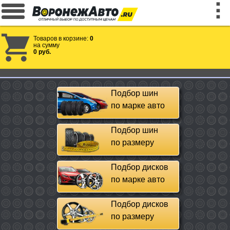
Товаров в корзине:
0
на сумму
0 руб.
Подбор шин
по марке авто
Подбор шин
по размеру
Подбор дисков
по марке авто
Подбор дисков
по размеру