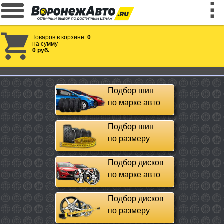
Товаров в корзине:
0
на сумму
0 руб.
Подбор шин
по марке авто
Подбор шин
по размеру
Подбор дисков
по марке авто
Подбор дисков
по размеру