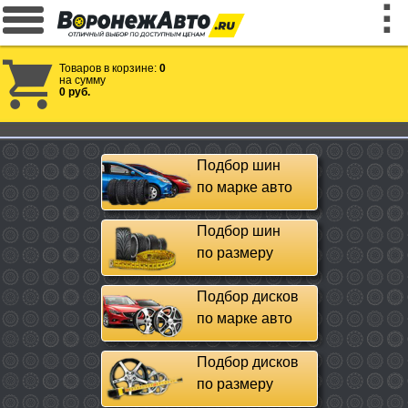
Товаров в корзине:
0
на сумму
0 руб.
Подбор шин
по марке авто
Подбор шин
по размеру
Подбор дисков
по марке авто
Подбор дисков
по размеру