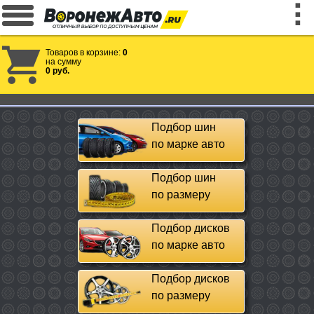
Товаров в корзине:
0
на сумму
0 руб.
Подбор шин
по марке авто
Подбор шин
по размеру
Подбор дисков
по марке авто
Подбор дисков
по размеру