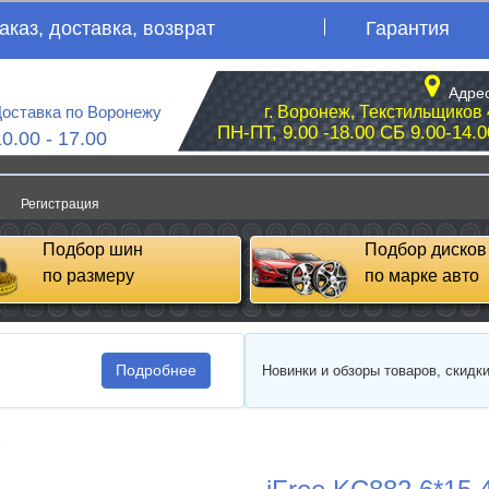
аказ, доставка, возврат
Гарантия
Адрес
оставка по Воронежу
г. Воронеж, Текстильщиков 
ПН-ПТ, 9.00 -18.00 СБ 9.00-14.0
10.00 - 17.00
Регистрация
Подбор шин
Подбор дисков
по размеру
по марке авто
Подробнее
Новинки и обзоры товаров, скидк
e