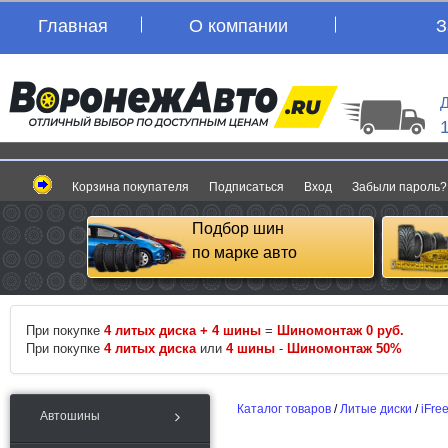
Главная
О компании
З
Д
Корзина покупателя
Подписаться
Вход
Забыли пароль?
Подбор шин
по марке авто
При покупке
4 литых диска + 4 шины
=
Шиномонтаж 0 руб.
При покупке
4 литых диска
или
4 шины
-
Шиномонтаж 50%
Каталог товаров
/
Литые диски
/
iFre
Автошины