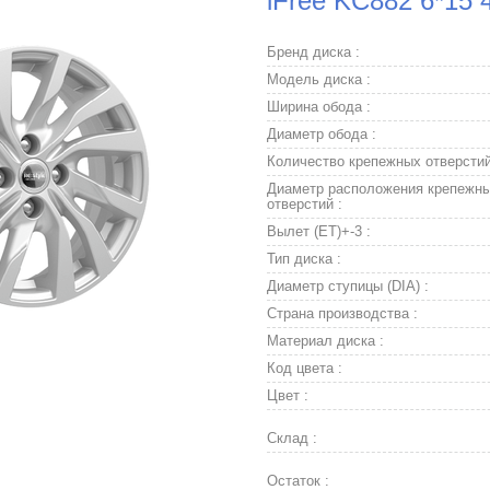
iFree KC882 6*15 
Бренд диска :
Модель диска :
Ширина обода :
Диаметр обода :
Количество крепежных отверстий
Диаметр расположения крепежн
отверстий :
Вылет (ET)+-3 :
Тип диска :
Диаметр ступицы (DIA) :
Страна производства :
Материал диска :
Код цвета :
Цвет :
Склад :
Остаток :