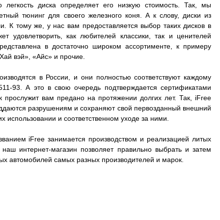
о легкость диска определяет его низкую стоимость. Так, мы
ный тюнинг для своего железного коня. А к слову, диски из
. К тому же, у нас вам предоставляется выбор таких дисков в
ет удовлетворить, как любителей классики, так и ценителей
представлена в достаточно широком ассортименте, к примеру
Хай вэй», «Айс» и прочие.
оизводятся в России, и они полностью соответствуют каждому
511-93. А это в свою очередь подтверждается сертификатами
к прослужит вам предано на протяжении долгих лет. Так, iFree
 поддаются разрушениям и сохраняют свой первозданный внешний
их использовании и соответственном уходе за ними.
званием iFree занимается производством и реализацией литых
А наш интернет-магазин позволяет правильно выбрать и затем
зных автомобилей самых разных производителей и марок.