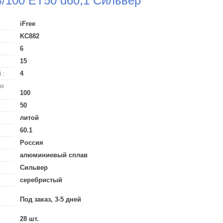
4/100 ET50 d60,1 Сильвер
iFree
KC882
6
15
 :
4
ых
100
50
литой
60.1
Россия
алюминиевый сплав
Сильвер
серебристый
Под заказ, 3-5 дней
28 шт.