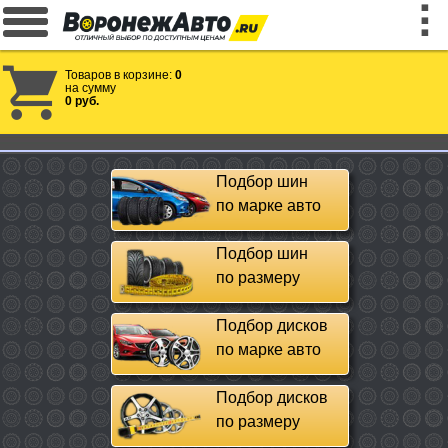
Товаров в корзине:
0
на сумму
0 руб.
Подбор шин
по марке авто
Подбор шин
по размеру
Подбор дисков
по марке авто
Подбор дисков
по размеру