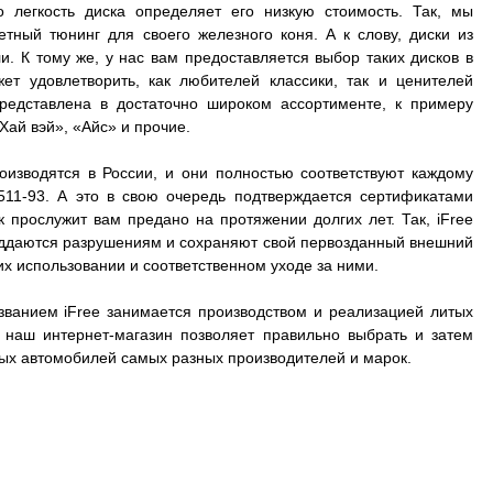
о легкость диска определяет его низкую стоимость. Так, мы
ный тюнинг для своего железного коня. А к слову, диски из
. К тому же, у нас вам предоставляется выбор таких дисков в
ет удовлетворить, как любителей классики, так и ценителей
представлена в достаточно широком ассортименте, к примеру
Хай вэй», «Айс» и прочие.
оизводятся в России, и они полностью соответствуют каждому
511-93. А это в свою очередь подтверждается сертификатами
к прослужит вам предано на протяжении долгих лет. Так, iFree
 поддаются разрушениям и сохраняют свой первозданный внешний
их использовании и соответственном уходе за ними.
званием iFree занимается производством и реализацией литых
А наш интернет-магазин позволяет правильно выбрать и затем
зных автомобилей самых разных производителей и марок.