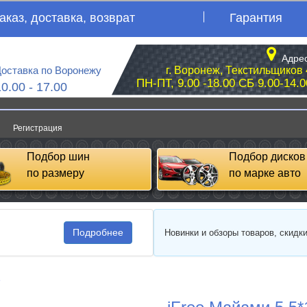
аказ, доставка, возврат
Гарантия
Адрес
оставка по Воронежу
г. Воронеж, Текстильщиков 
ПН-ПТ, 9.00 -18.00 СБ 9.00-14.0
10.00 - 17.00
Регистрация
Подбор шин
Подбор дисков
по размеру
по марке авто
Подробнее
Новинки и обзоры товаров, скидк
e