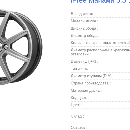
iFree Майами 5,5*
Бренд диска :
Модель диска :
Ширина обода :
Диаметр обода :
Количество крепежных отверстий
Диаметр расположения крепежн
отверстий :
Вылет (ET)+-3 :
Тип диска :
Диаметр ступицы (DIA) :
Страна производства :
Материал диска :
Код цвета :
Цвет :
Склад :
Остаток :