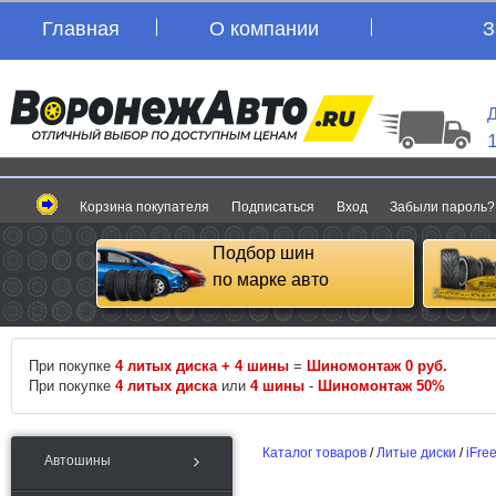
Главная
О компании
З
Д
Корзина покупателя
Подписаться
Вход
Забыли пароль?
Подбор шин
по марке авто
При покупке
4 литых диска + 4 шины
=
Шиномонтаж 0 руб.
При покупке
4 литых диска
или
4 шины
-
Шиномонтаж 50%
Каталог товаров
/
Литые диски
/
iFre
Автошины