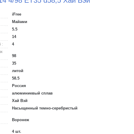
14 4/98 ET35 d58,5 Хай Вэй
iFree
Майами
5.5
14
 :
4
ых
98
35
литой
58.5
Россия
алюминиевый сплав
Хай Вэй
Насыщенный темно-серебристый
Воронеж
4 шт.