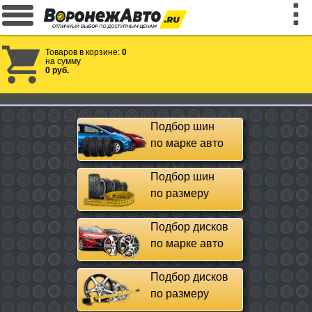
Товаров в корзине:
0
на сумму
0 руб.
Подбор шин
по марке авто
Подбор шин
по размеру
Подбор дисков
по марке авто
Подбор дисков
по размеру