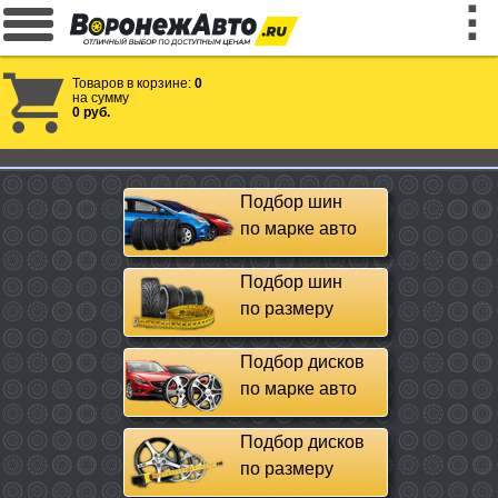
Товаров в корзине:
0
на сумму
0 руб.
Подбор шин
по марке авто
Подбор шин
по размеру
Подбор дисков
по марке авто
Подбор дисков
по размеру