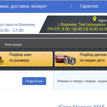
аказ, доставка, возврат
Гарантия
Адрес
оставка по Воронежу
г. Воронеж, Текстильщиков 
ПН-ПТ, 9.00 -18.00 СБ 9.00-14.0
10.00 - 17.00
Регистрация
Подбор шин
Подбор дисков
по размеру
по марке авто
Подробнее
Новинки и обзоры товаров, скидк
e