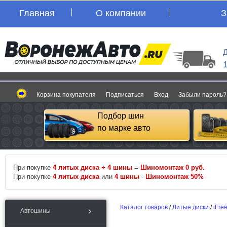
Главная
О компании
З
Д
Корзина покупателя
Подписаться
Вход
Забыли пароль?
Подбор шин
по марке авто
При покупке
4 литых диска + 4 шины
=
Шиномонтаж 0 руб.
При покупке
4 литых диска
или
4 шины
-
Шиномонтаж 50%
Каталог товаров
/
Литые диски
/
iFre
Автошины