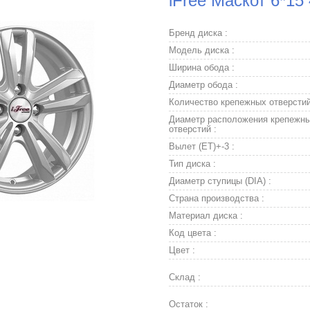
iFree Маскот 6*15
Бренд диска :
Модель диска :
Ширина обода :
Диаметр обода :
Количество крепежных отверстий
Диаметр расположения крепежн
отверстий :
Вылет (ET)+-3 :
Тип диска :
Диаметр ступицы (DIA) :
Страна производства :
Материал диска :
Код цвета :
Цвет :
Склад :
Остаток :