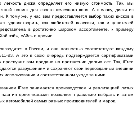
о легкость диска определяет его низкую стоимость. Так, мы
ный тюнинг для своего железного коня. А к слову, диски из
. К тому же, у нас вам предоставляется выбор таких дисков в
ет удовлетворить, как любителей классики, так и ценителей
представлена в достаточно широком ассортименте, к примеру
Хай вэй», «Айс» и прочие.
оизводятся в России, и они полностью соответствуют каждому
511-93. А это в свою очередь подтверждается сертификатами
к прослужит вам предано на протяжении долгих лет. Так, iFree
 поддаются разрушениям и сохраняют свой первозданный внешний
их использовании и соответственном уходе за ними.
званием iFree занимается производством и реализацией литых
А наш интернет-магазин позволяет правильно выбрать и затем
зных автомобилей самых разных производителей и марок.