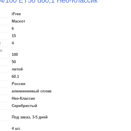
 4/100 ET50 d60,1 Нео-Классик
iFree
Маскот
6
15
 :
4
ых
100
50
литой
60.1
Россия
алюминиевый сплав
Нео-Классик
Серебристый
Под заказ, 3-5 дней
4 шт.