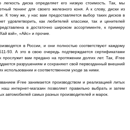
о легкость диска определяет его низкую стоимость. Так, мы
ный тюнинг для своего железного коня. А к слову, диски из
. К тому же, у нас вам предоставляется выбор таких дисков в
ет удовлетворить, как любителей классики, так и ценителей
представлена в достаточно широком ассортименте, к примеру
Хай вэй», «Айс» и прочие.
оизводятся в России, и они полностью соответствуют каждому
511-93. А это в свою очередь подтверждается сертификатами
к прослужит вам предано на протяжении долгих лет. Так, iFree
 поддаются разрушениям и сохраняют свой первозданный внешний
их использовании и соответственном уходе за ними.
званием iFree занимается производством и реализацией литых
А наш интернет-магазин позволяет правильно выбрать и затем
зных автомобилей самых разных производителей и марок.