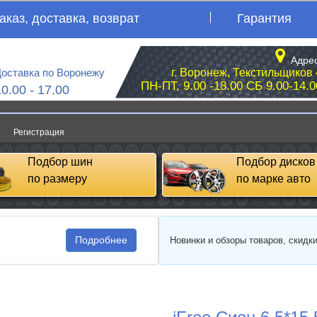
аказ, доставка, возврат
Гарантия
Адрес
оставка по Воронежу
г. Воронеж, Текстильщиков 
ПН-ПТ, 9.00 -18.00 СБ 9.00-14.0
10.00 - 17.00
Регистрация
Подбор шин
Подбор дисков
по размеру
по марке авто
Подробнее
Новинки и обзоры товаров, скидк
e