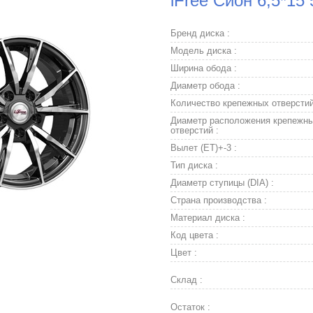
iFree Сион 6,5*15
Бренд диска :
Модель диска :
Ширина обода :
Диаметр обода :
Количество крепежных отверстий
Диаметр расположения крепежн
отверстий :
Вылет (ET)+-3 :
Тип диска :
Диаметр ступицы (DIA) :
Страна производства :
Материал диска :
Код цвета :
Цвет :
Склад :
Остаток :