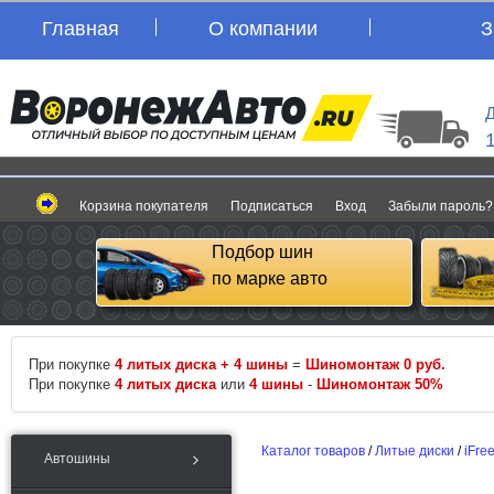
Главная
О компании
З
Д
Корзина покупателя
Подписаться
Вход
Забыли пароль?
Подбор шин
по марке авто
При покупке
4 литых диска + 4 шины
=
Шиномонтаж 0 руб.
При покупке
4 литых диска
или
4 шины
-
Шиномонтаж 50%
Каталог товаров
/
Литые диски
/
iFre
Автошины