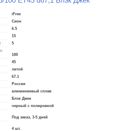
 5/100 ET45 d67,1 Блэк Джек
iFree
Сион
6.5
15
 :
5
ых
100
45
литой
67.1
Россия
алюминиевый сплав
Блэк Джек
черный с полировкой
Под заказ, 3-5 дней
4 шт.